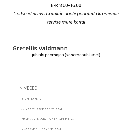
E-R 8.00-16.00
Õpilased saavad kooliõe poole
pöörduda ka vaimse
tervise mure korral
Greteliis Valdmann
juhiabi peamajas (vanemapuhkusel)
INIMESED
JUHTKOND
ALGÕPETUSE ÕPPETOOL
HUMANITAARAINETE ÕPPETOOL
VÕÕRKEELTE ÕPPETOOL