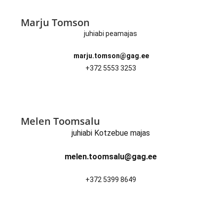
Marju Tomson
juhiabi peamajas
marju.tomson@gag.ee
+372 5553 3253
Melen Toomsalu
juhiabi Kotzebue majas
melen.toomsalu@gag.ee
+372 5399 8649