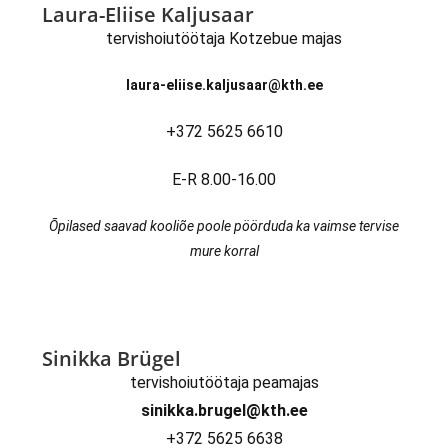
Laura-Eliise Kaljusaar
tervishoiutöötaja Kotzebue majas
laura-eliise.kaljusaar@kth.ee
+372 5625 6610
E-R 8.00-16.00
Õpilased saavad kooliõe poole pöörduda ka vaimse tervise
mure korral
Sinikka Brügel
tervishoiutöötaja peamajas
sinikka.brugel@kth.ee
+372 5625 6638