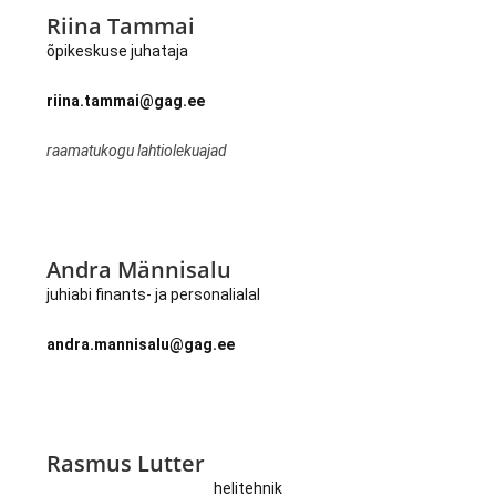
Riina Tammai
õpikeskuse juhataja
riina.tammai@gag.ee
raamatukogu lahtiolekuajad
Andra Männisalu
juhiabi finants- ja personalialal
andra.mannisalu@gag.ee
Rasmus Lutter
helitehnik