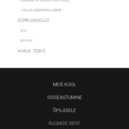
ERASMUS+ KA220 2022-2025
VISUALISEERIMISLABOR
SÕPRUSKOOLID
RVT
RVTHV
AVALIK TEAVE
MEIE KOOL
SISSEASTUMINE
ÕPILASELE
RUUMIDE RENT