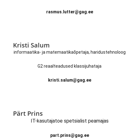
rasmus.lutter@gag.ee
Kristi Salum
informaatika- ja matemaatikaõpetaja, haridustehnoloog
G2 reaalteadused klassijuhataja
kristi.salum@gag.ee
Pärt Prins
IT-kasutajatoe spetsialist peamajas
part.prins@gag.ee