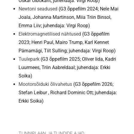
Oskar Uibokant; juhendaja: Virgi Roop)
Newtoni seadused
(G3 õppefilm 2024; Nele Mai
Joala, Johanna Martinson, Miia Triin Binsol,
Emma Liiv; juhendaja: Virgi Roop)
Elektromagnetilised nähtused
(G3 õppefilm
2023; Henri Paul, Mairo Trump, Karl Kennet
Pärnamägi, Tiit Sulling; juhendaja: Virgi Roop)
Tuulepark
(G3 õppefilm 2025; Oliver Iida, Kadri
Luurmees, Triin Aabreldaal; juhendaja: Erkki
Soika)
Mootorsõiduki õlivahetus
(G3 õppefilm 2026;
Stefan Leibur , Richard Dominic Ott; juhendaja:
Erkki Soika)
TUNNIPLAAN JA TUNDIDE AJAD