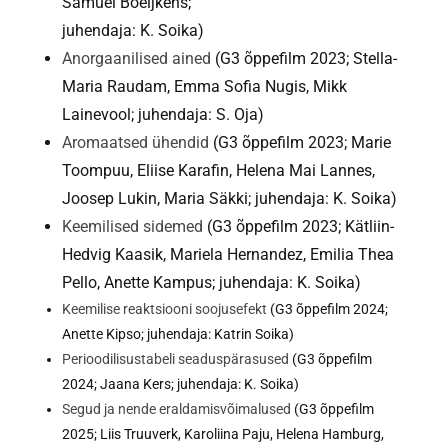
Samuel Boeijkens;
juhendaja: K. Soika)
Anorgaanilised ained
(G3 õppefilm 2023; Stella-
Maria Raudam, Emma Sofia Nugis, Mikk
Lainevool; juhendaja: S. Oja)
Aromaatsed ühendid
(G3 õppefilm 2023; Marie
Toompuu, Eliise Karafin, Helena Mai Lannes,
Joosep Lukin, Maria Säkki; juhendaja: K. Soika)
Keemilised sidemed
(G3 õppefilm 2023; Kätliin-
Hedvig Kaasik, Mariela Hernandez, Emilia Thea
Pello, Anette Kampus; juhendaja: K. Soika)
Keemilise reaktsiooni soojusefekt
(G3 õppefilm 2024;
Anette Kipso; juhendaja: Katrin Soika)
Perioodilisustabeli seaduspärasused
(G3 õppefilm
2024; Jaana Kers; juhendaja: K. Soika)
Segud ja nende eraldamisvõimalused
(G3 õppefilm
2025; Liis Truuverk, Karoliina Paju, Helena Hamburg,