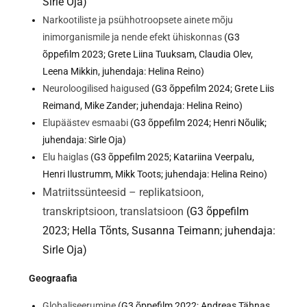
Sirle Oja)
Narkootiliste ja psühhotroopsete ainete mõju
inimorganismile ja nende efekt ühiskonnas
(G3
õppefilm 2023; Grete Liina Tuuksam, Claudia Olev,
Leena Mikkin, juhendaja: Helina Reino)
Neuroloogilised haigused
(G3 õppefilm 2024; Grete Liis
Reimand, Mike Zander; juhendaja: Helina Reino)
Elupäästev esmaabi
(G3 õppefilm 2024; Henri Nõulik;
juhendaja: Sirle Oja)
Elu haiglas
(G3 õppefilm 2025; Katariina Veerpalu,
Henri Ilustrumm, Mikk Toots; juhendaja: Helina Reino)
Matriitssünteesid – replikatsioon,
transkriptsioon, translatsioon
(G3 õppefilm
2023; Hella Tõnts, Susanna Teimann; juhendaja:
Sirle Oja)
Geograafia
Globaliseerumine
(G3 õppefilm 2022; Andreas Tähnas,