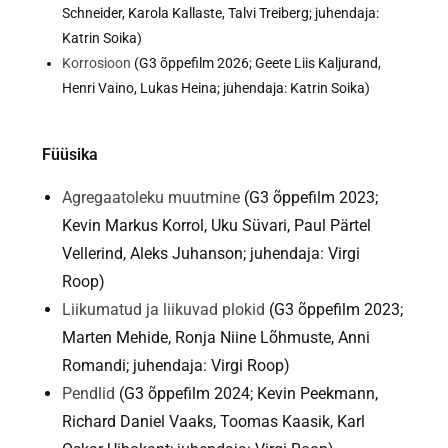
Schneider, Karola Kallaste, Talvi Treiberg; juhendaja:
Katrin Soika)
Korrosioon
(G3 õppefilm 2026; Geete Liis Kaljurand,
Henri Vaino, Lukas Heina; juhendaja: Katrin Soika)
Füüsika
Agregaatoleku muutmine
(G3 õppefilm 2023;
Kevin Markus Korrol, Uku Süvari, Paul Pärtel
Vellerind, Aleks Juhanson; juhendaja: Virgi
Roop)
Liikumatud ja liikuvad plokid
(G3 õppefilm 2023;
Marten Mehide, Ronja Niine Lõhmuste, Anni
Romandi; juhendaja: Virgi Roop)
Pendlid
(G3 õppefilm 2024; Kevin Peekmann,
Richard Daniel Vaaks, Toomas Kaasik, Karl