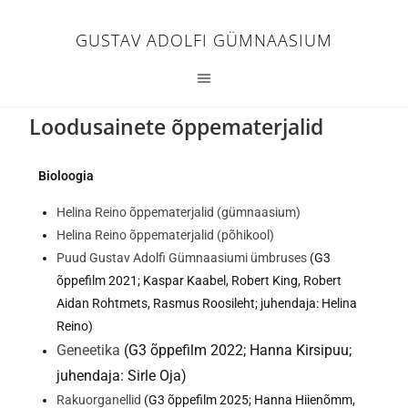
GUSTAV ADOLFI GÜMNAASIUM
Loodusainete õppematerjalid
Bioloogia
Helina Reino õppematerjalid (gümnaasium)
Helina Reino õppematerjalid (põhikool)
Puud Gustav Adolfi Gümnaasiumi ümbruses
(G3
õppefilm 2021; Kaspar Kaabel, Robert King, Robert
Aidan Rohtmets, Rasmus Roosileht; juhendaja: Helina
Reino)
Geneetika
(G3 õppefilm 2022; Hanna Kirsipuu;
juhendaja: Sirle Oja)
Rakuorganellid
(G3 õppefilm 2025; Hanna Hiienõmm,