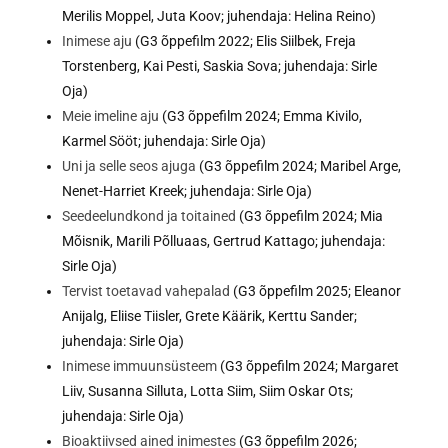
Merilis Moppel, Juta Koov; juhendaja: Helina Reino)
Inimese aju
(G3 õppefilm 2022; Elis Siilbek, Freja
Torstenberg, Kai Pesti, Saskia Sova; juhendaja: Sirle
Oja)
Meie imeline aju
(G3 õppefilm 2024; Emma Kivilo,
Karmel Sööt; juhendaja: Sirle Oja)
Uni ja selle seos ajuga
(G3 õppefilm 2024; Maribel Arge,
Nenet-Harriet Kreek; juhendaja: Sirle Oja)
Seedeelundkond ja toitained
(G3 õppefilm 2024; Mia
Mõisnik, Marili Põlluaas, Gertrud Kattago; juhendaja:
Sirle Oja)
Tervist toetavad vahepalad
(G3 õppefilm 2025; Eleanor
Anijalg, Eliise Tiisler, Grete Käärik, Kerttu Sander;
juhendaja: Sirle Oja)
Inimese immuunsüsteem
(G3 õppefilm 2024; Margaret
Liiv, Susanna Silluta, Lotta Siim, Siim Oskar Ots;
juhendaja: Sirle Oja)
Bioaktiivsed ained inimestes
(G3 õppefilm 2026;