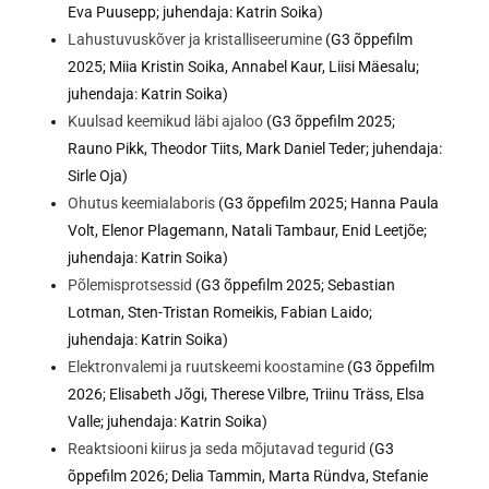
Eva Puusepp; juhendaja: Katrin Soika)
Lahustuvuskõver ja kristalliseerumine
(G3 õppefilm
2025; Miia Kristin Soika, Annabel Kaur, Liisi Mäesalu;
juhendaja: Katrin Soika)
Kuulsad keemikud läbi ajaloo
(G3 õppefilm 2025;
Rauno Pikk, Theodor Tiits, Mark Daniel Teder; juhendaja:
Sirle Oja)
Ohutus keemialaboris
(G3 õppefilm 2025; Hanna Paula
Volt, Elenor Plagemann, Natali Tambaur, Enid Leetjõe;
juhendaja: Katrin Soika)
Põlemisprotsessid
(G3 õppefilm 2025; Sebastian
Lotman, Sten-Tristan Romeikis, Fabian Laido;
juhendaja: Katrin Soika)
Elektronvalemi ja ruutskeemi koostamine
(G3 õppefilm
2026; Elisabeth Jõgi, Therese Vilbre, Triinu Träss, Elsa
Valle; juhendaja: Katrin Soika)
Reaktsiooni kiirus ja seda mõjutavad tegurid
(G3
õppefilm 2026; Delia Tammin, Marta Ründva, Stefanie