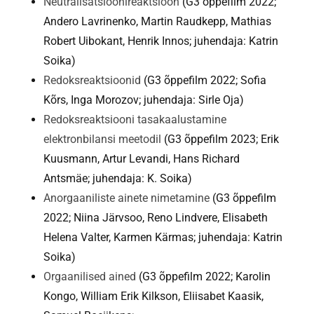
Neutralisatsioonireaktsioon
(G3 õppefilm 2022;
Andero Lavrinenko, Martin Raudkepp, Mathias
Robert Uibokant, Henrik Innos; juhendaja: Katrin
Soika)
Redoksreaktsioonid
(G3 õppefilm 2022; Sofia
Kõrs, Inga Morozov; juhendaja: Sirle Oja)
Redoksreaktsiooni tasakaalustamine
elektronbilansi meetodil
(G3 õppefilm 2023; Erik
Kuusmann, Artur Levandi, Hans Richard
Antsmäe; juhendaja: K. Soika)
Anorgaaniliste ainete nimetamine
(G3 õppefilm
2022; Niina Järvsoo, Reno Lindvere, Elisabeth
Helena Valter, Karmen Kärmas; juhendaja: Katrin
Soika)
Orgaanilised ained
(G3 õppefilm 2022; Karolin
Kongo, William Erik Kilkson, Eliisabet Kaasik,