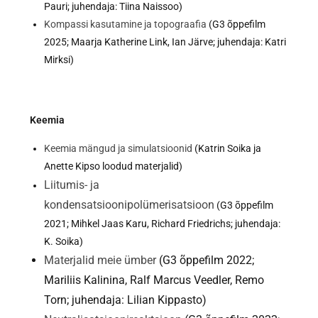
Pauri; juhendaja: Tiina Naissoo)
Kompassi kasutamine ja topograafia
(G3 õppefilm
2025; Maarja Katherine Link, Ian Järve; juhendaja: Katri
Mirksi)
Keemia
Keemia mängud ja simulatsioonid
(Katrin Soika ja
Anette Kipso loodud materjalid)
Liitumis- ja
kondensatsioonipolümerisatsioon
(G3 õppefilm
2021; Mihkel Jaas Karu, Richard Friedrichs; juhendaja:
K. Soika)
Materjalid meie ümber
(G3 õppefilm 2022;
Mariliis Kalinina, Ralf Marcus Veedler, Remo
Torn; juhendaja: Lilian Kippasto)