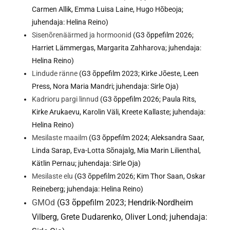
Carmen Allik, Emma Luisa Laine, Hugo Hõbeoja;
juhendaja: Helina Reino)
Sisenõrenäärmed ja hormoonid
(G3 õppefilm 2026;
Harriet Lämmergas, Margarita Zahharova; juhendaja:
Helina Reino)
Lindude ränne
(G3 õppefilm 2023; Kirke Jõeste, Leen
Press, Nora Maria Mandri; juhendaja: Sirle Oja)
Kadrioru pargi linnud
(G3 õppefilm 2026; Paula Rits,
Kirke Arukaevu, Karolin Väli, Kreete Kallaste; juhendaja:
Helina Reino)
Mesilaste maailm
(G3 õppefilm 2024; Aleksandra Saar,
Linda Sarap, Eva-Lotta Sõnajalg, Mia Marin Lilienthal,
Kätlin Pernau; juhendaja: Sirle Oja)
Mesilaste elu
(G3 õppefilm 2026; Kim Thor Saan, Oskar
Reineberg; juhendaja: Helina Reino)
GMOd
(G3 õppefilm 2023; Hendrik-Nordheim
Vilberg, Grete Dudarenko, Oliver Lond; juhendaja: