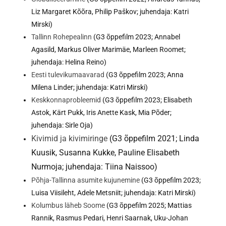
Liz Margaret Kõõra, Philip Paškov; juhendaja: Katri
Mirski)
Tallinn Rohepealinn
(G3 õppefilm 2023; Annabel
Agasild, Markus Oliver Marimäe, Marleen Roomet;
juhendaja: Helina Reino)
Eesti tulevikumaavarad
(G3 õppefilm 2023; Anna
Milena Linder; juhendaja: Katri Mirski)
Keskkonnaprobleemid
(G3 õppefilm 2023; Elisabeth
Astok, Kärt Pukk, Iris Anette Kask, Mia Põder;
juhendaja: Sirle Oja)
Kivimid ja kivimiringe
(G3 õppefilm 2021; Linda
Kuusik, Susanna Kukke, Pauline Elisabeth
Nurmoja; juhendaja: Tiina Naissoo)
Põhja-Tallinna asumite kujunemine
(G3 õppefilm 2023;
Luisa Viisileht, Adele Metsniit; juhendaja: Katri Mirski)
Kolumbus läheb Soome
(G3 õppefilm 2025; Mattias
Rannik, Rasmus Pedari, Henri Saarnak, Uku-Johan