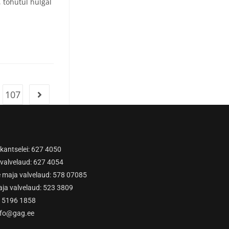
, tohutul hulgal
107
kantselei: 627 4050
valvelaud: 627 4054
 maja valvelaud: 578 07085
ja valvelaud: 523 3809
: 5196 1858
nfo@gag.ee