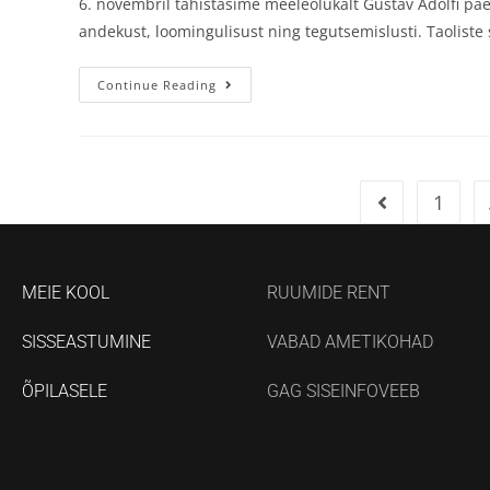
6. novembril tähistasime meeleolukalt Gustav Adolfi päev
andekust, loomingulisust ning tegutsemislusti. Taolist
Continue Reading
1
MEIE KOOL
RUUMIDE RENT
SISSEASTUMINE
VABAD AMETIKOHAD
ÕPILASELE
GAG SISEINFOVEEB