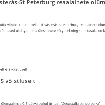
Västerås-St Peterburg reaalainete olü
iia-Vilnius-Tallinn-Helsinki-Västerås-St Peterburg reaalainete olü
 õpilased olid igati oma ülesannete kõrgusel ning selle tasuks on 
S võistluselt
 ülemaailmse GIS päeva puhul üritust "Geograafia paneb paika", m