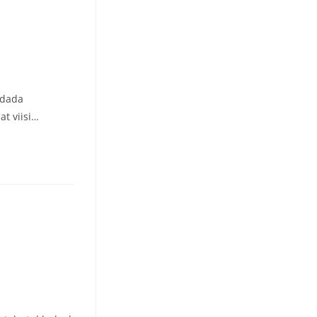
endada
at viisi…