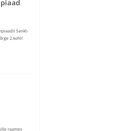
mpiaad
mpiaadil Sankt-
kõrge 2.koht!
ille raames