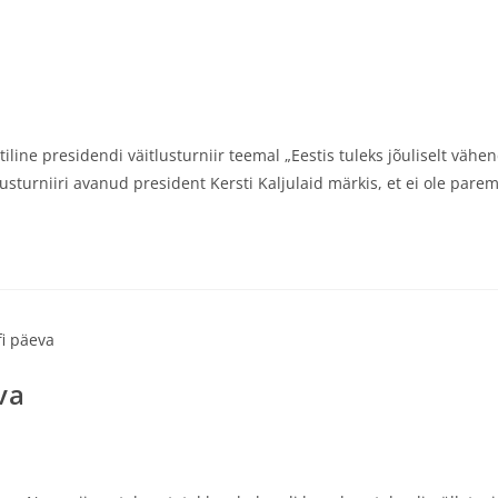
tiline presidendi väitlusturniir teemal „Eestis tuleks jõuliselt väh
usturniiri avanud president Kersti Kaljulaid märkis, et ei ole parem
va