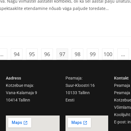
a. Nagu viimastel aastatel kombeks, oli ka sel aastal palju üllatusi
e spektaaklite etendamine nõuab väga paljude toredate…
…
94
95
96
97
98
99
100
…
Aadress
Peamaja:
Kontakt
Kotzebue maja:
Suur-Kloostri 16
Peamaja 
Vana-Kalamaja 9
10133 Tallinn
Peamaja 
10414 Tallinn
Eesti
Kotzebue
Võimlama
Koolijuht
E-post:
i