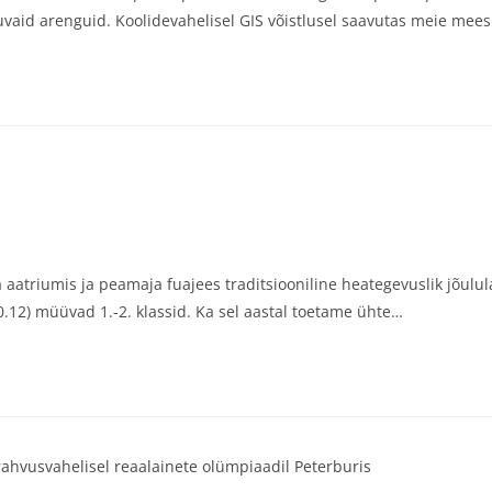
imuvaid arenguid. Koolidevahelisel GIS võistlusel saavutas meie mee
 aatriumis ja peamaja fuajees traditsiooniline heategevuslik jõulul
0.12) müüvad 1.-2. klassid. Ka sel aastal toetame ühte…