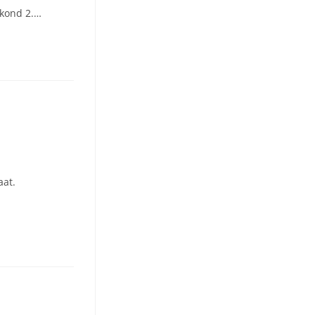
skond 2.…
aat.