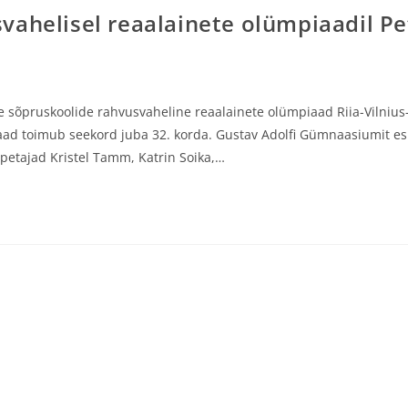
vahelisel reaalainete olümpiaadil Pe
e sõpruskoolide rahvusvaheline reaalainete olümpiaad Riia-Vilnius-
iaad toimub seekord juba 32. korda. Gustav Adolfi Gümnaasiumit e
petajad Kristel Tamm, Katrin Soika,…