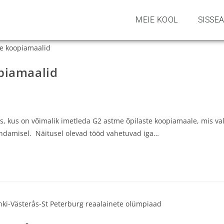
MEIE KOOL
SISSE
opiamaalid
s, kus on võimalik imetleda G2 astme õpilaste koopiamaale, mis va
damisel. Näitusel olevad tööd vahetuvad iga…