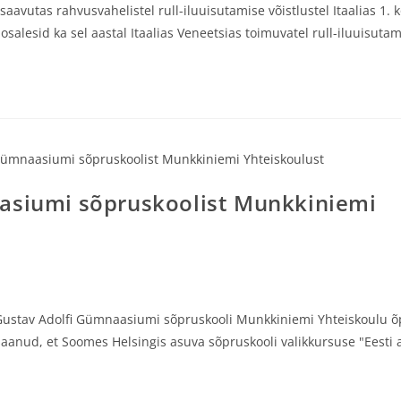
aavutas rahvusvahelistel rull-iluuisutamise võistlustel Itaalias 1.
salesid ka sel aastal Itaalias Veneetsias toimuvatel rull-iluuisutam
aasiumi sõpruskoolist Munkkiniemi
 Gustav Adolfi Gümnaasiumi sõpruskooli Munkkiniemi Yhteiskoulu õ
saanud, et Soomes Helsingis asuva sõpruskooli valikkursuse "Eesti