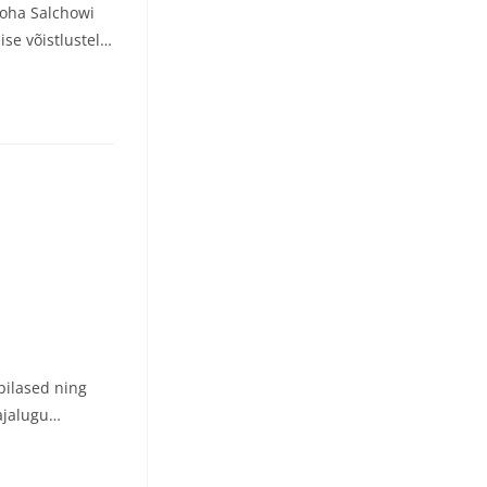
 koha Salchowi
ise võistlustel…
pilased ning
 ajalugu…