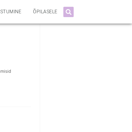
ASTUMINE
ÕPILASELE
lmisid