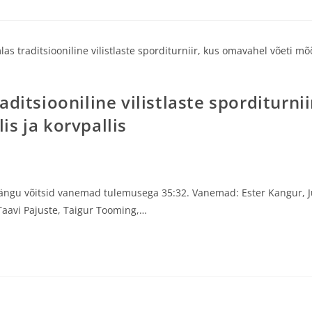
ditsiooniline vilistlaste sporditurnii
s ja korvpallis
ängu võitsid vanemad tulemusega 35:32. Vanemad: Ester Kangur, Jüri
Taavi Pajuste, Taigur Tooming,…