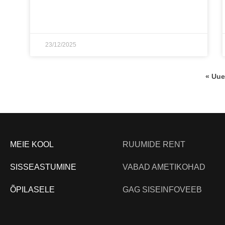
23/12/2025
« Uu
MEIE KOOL
RUUMIDE RENT
SISSEASTUMINE
VABAD AMETIKOHAD
ÕPILASELE
GAG SISEINFOVEEB