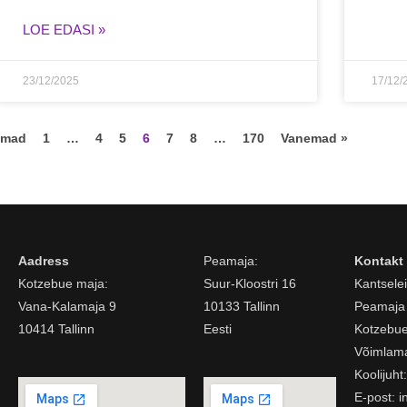
LOE EDASI »
23/12/2025
17/12/
emad
1
…
4
5
6
7
8
…
170
Vanemad »
Aadress
Peamaja:
Kontakt
Kotzebue maja:
Suur-Kloostri 16
Kantsele
Vana-Kalamaja 9
10133 Tallinn
Peamaja 
10414 Tallinn
Eesti
Kotzebue
Võimlama
Koolijuh
E-post:
i