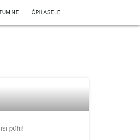
TUMINE
ÕPILASELE
isi pühi!