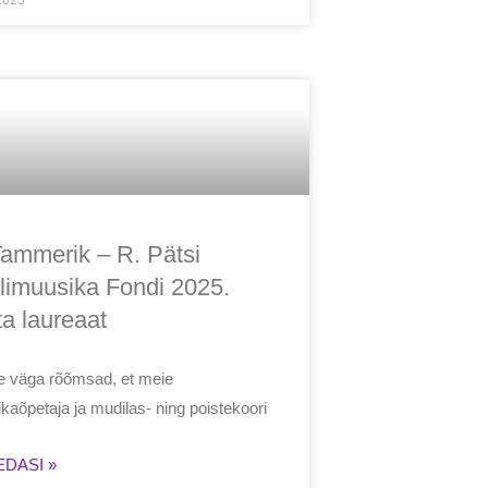
2025
Tammerik – R. Pätsi
limuusika Fondi 2025.
a laureaat
 väga rõõmsad, et meie
kaõpetaja ja mudilas- ning poistekoori
EDASI »