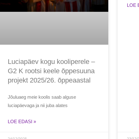
LOE 
Luciapäev kogu kooliperele –
G2 K rootsi keele õppesuuna
projekt 2025/26. õppeaastal
Jõuluaeg meie koolis saab alguse
luciapäevaga ja nii juba alates
LOE EDASI »