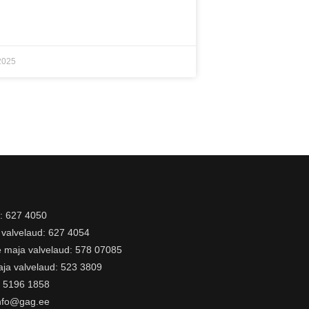
2025
i: 627 4050
valvelaud: 627 4054
 maja valvelaud: 578 07085
ja valvelaud: 523 3809
t: 5196 1858
nfo@gag.ee