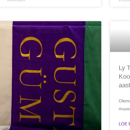
24/12/2025
23/12/
Ly 
Koo
aast
Oleme
muusi
LOE 