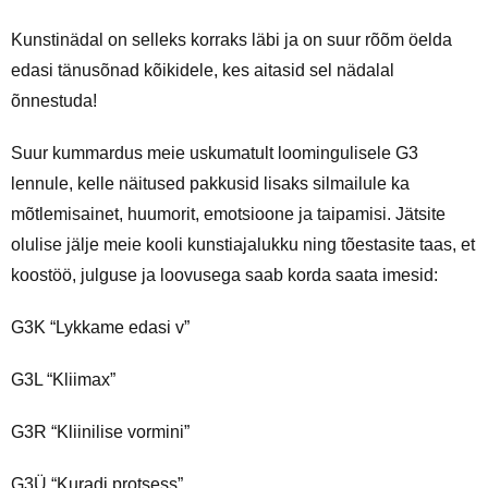
Kunstinädal on selleks korraks läbi ja on suur rõõm öelda
edasi tänusõnad kõikidele, kes aitasid sel nädalal
õnnestuda!
Suur kummardus meie uskumatult loomingulisele G3
lennule, kelle näitused pakkusid lisaks silmailule ka
mõtlemisainet, huumorit, emotsioone ja taipamisi. Jätsite
olulise jälje meie kooli kunstiajalukku ning tõestasite taas, et
koostöö, julguse ja loovusega saab korda saata imesid:
G3K “Lykkame edasi v”
G3L “Kliimax”
G3R “Kliinilise vormini”
G3Ü “Kuradi protsess”