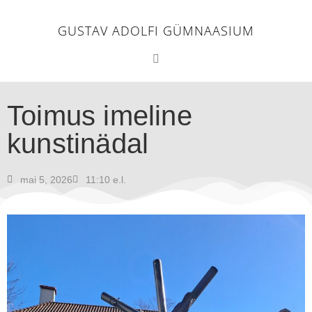
GUSTAV ADOLFI GÜMNAASIUM
Toimus imeline
kunstinädal
mai 5, 2026
11:10 e.l.