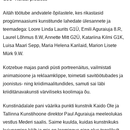
Aitäh töötube andvatele õpilastele, kes rikastasid
progümnaasiumi kunstitunde lahedate ülesannete ja
teemadega: Loore Linda Laurits G1Ü, Emili Aguraiuja 8.R,
Laurel Lõhmus 8.W, Annette Mitt G2Ü, Katariina Kilmi G1K,
Luisa Maari Sepp, Maria Helena Karilaid, Marion Lisete
Mürk 9.W.
Kotzebue majas pandi püsti portreenäitus, vailmistati
animatsioone ja reklaamklippe, toimetati savitöötubades ja
joonistus- ning kriidimaalitundides, samuti sai läbi
kriiditänavakunsti värviliseks koolimaja õu.
Kunstinädalale pani väärika punkti kunstnik Kaido Ole ja
Tallinna Kunstihoone direktor Paul Aguraiuja meeleolukas
vestlus Mederi saalis. Saime kuulda, kuidas kunstnikuks