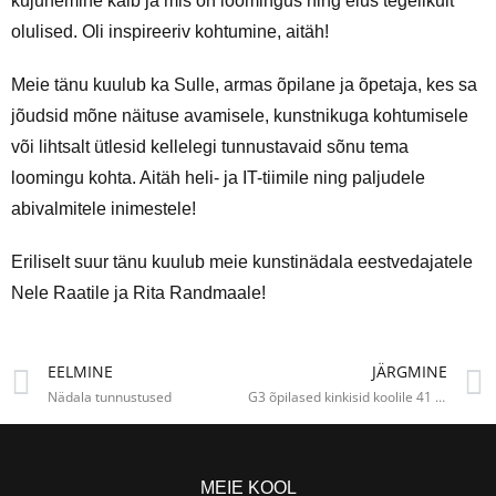
kujunemine käib ja mis on loomingus ning elus tegelikult
olulised. Oli inspireeriv kohtumine, aitäh!
Meie tänu kuulub ka Sulle, armas õpilane ja õpetaja, kes sa
jõudsid mõne näituse avamisele, kunstnikuga kohtumisele
või lihtsalt ütlesid kellelegi tunnustavaid sõnu tema
loomingu kohta. Aitäh heli- ja IT-tiimile ning paljudele
abivalmitele inimestele!
Eriliselt suur tänu kuulub meie kunstinädala eestvedajatele
Nele Raatile ja Rita Randmaale!
EELMINE
JÄRGMINE
Nädala tunnustused
G3 õpilased kinkisid koolile 41 õppefilmi
MEIE KOOL