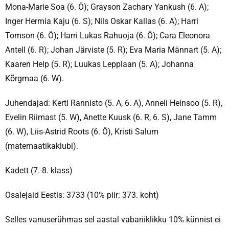
Mona-Marie Soa (6. Ö); Grayson Zachary Yankush (6. A);
Inger Hermia Kaju (6. S); Nils Oskar Kallas (6. A); Harri
Tomson (6. Ö); Harri Lukas Rahuoja (6. Ö); Cara Eleonora
Antell (6. R); Johan Järviste (5. R); Eva Maria Männart (5. A);
Kaaren Help (5. R); Luukas Lepplaan (5. A); Johanna
Kõrgmaa (6. W).
Juhendajad: Kerti Rannisto (5. A, 6. A), Anneli Heinsoo (5. R),
Evelin Riimast (5. W), Anette Kuusk (6. R, 6. S), Jane Tamm
(6. W), Liis-Astrid Roots (6. Ö), Kristi Salum
(matemaatikaklubi).
Kadett (7.-8. klass)
Osalejaid Eestis: 3733 (10% piir: 373. koht)
Selles vanuserühmas sel aastal vabariiklikku 10% künnist ei