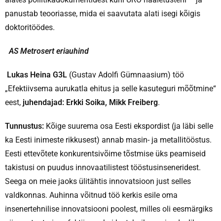
panustab teooriasse, mida ei saavutata alati isegi kõigis
doktoritöödes.
AS Metrosert eriauhind
Lukas Heina G3L
(Gustav Adolfi Gümnaasium) töö
„Efektiivsema aurukatla ehitus ja selle kasuteguri mõõtmine“
eest,
juhendajad: Erkki Soika, Mikk Freiberg
.
Tunnustus:
Kõige suurema osa Eesti ekspordist (ja läbi selle
ka Eesti inimeste rikkusest) annab masin- ja metallitööstus.
Eesti ettevõtete konkurentsivõime tõstmise üks peamiseid
takistusi on puudus innovaatilistest tööstusinseneridest.
Seega on meie jaoks ülitähtis innovatsioon just selles
valdkonnas. Auhinna võitnud töö kerkis esile oma
insenertehnilise innovatsiooni poolest, milles oli eesmärgiks