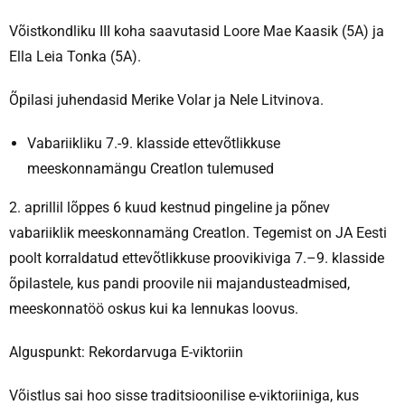
Võistkondliku III koha saavutasid Loore Mae Kaasik (5A) ja
Ella Leia Tonka (5A).
Õpilasi juhendasid Merike Volar ja Nele Litvinova.
Vabariikliku 7.-9. klasside ettevõtlikkuse
meeskonnamängu Creatlon tulemused
2. aprillil lõppes 6 kuud kestnud pingeline ja põnev
vabariiklik meeskonnamäng Creatlon. Tegemist on JA Eesti
poolt korraldatud ettevõtlikkuse proovikiviga 7.–9. klasside
õpilastele, kus pandi proovile nii majandusteadmised,
meeskonnatöö oskus kui ka lennukas loovus.
Alguspunkt: Rekordarvuga E-viktoriin
Võistlus sai hoo sisse traditsioonilise e-viktoriiniga, kus