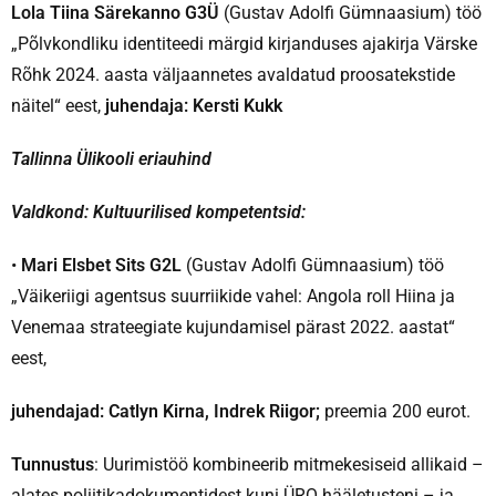
Lola Tiina Särekanno G3Ü
(Gustav Adolfi Gümnaasium) töö
„Põlvkondliku identiteedi märgid kirjanduses ajakirja Värske
Rõhk 2024. aasta väljaannetes avaldatud proosatekstide
näitel“ eest,
juhendaja: Kersti Kukk
Tallinna Ülikooli eriauhind
Valdkond: Kultuurilised kompetentsid:
•
Mari Elsbet Sits G2L
(Gustav Adolfi Gümnaasium) töö
„Väikeriigi agentsus suurriikide vahel: Angola roll Hiina ja
Venemaa strateegiate kujundamisel pärast 2022. aastat“
eest,
juhendajad: Catlyn Kirna, Indrek Riigor;
preemia 200 eurot.
Tunnustus
: Uurimistöö kombineerib mitmekesiseid allikaid –
alates poliitikadokumentidest kuni ÜRO hääletusteni – ja