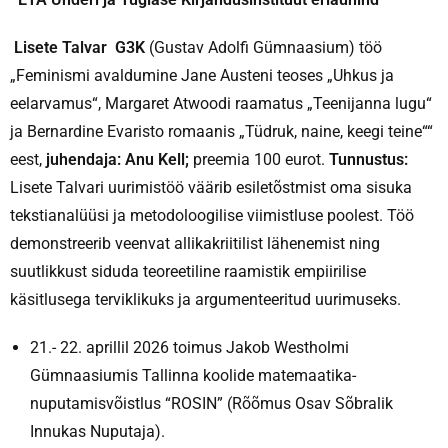
Lisete Talvar G3K
(Gustav Adolfi Gümnaasium) töö
„Feminismi avaldumine Jane Austeni teoses „Uhkus ja
eelarvamus“, Margaret Atwoodi raamatus „Teenijanna lugu“
ja Bernardine Evaristo romaanis „Tüdruk, naine, keegi teine““
eest,
juhendaja: Anu Kell;
preemia 100 eurot.
Tunnustus:
Lisete Talvari uurimistöö väärib esiletõstmist oma sisuka
tekstianalüüsi ja metodoloogilise viimistluse poolest. Töö
demonstreerib veenvat allikakriitilist lähenemist ning
suutlikkust siduda teoreetiline raamistik empiirilise
käsitlusega terviklikuks ja argumenteeritud uurimuseks.
21.- 22. aprillil 2026 toimus Jakob Westholmi
Gümnaasiumis Tallinna koolide matemaatika-
nuputamisvõistlus “ROSIN” (Rõõmus Osav Sõbralik
Innukas Nuputaja).