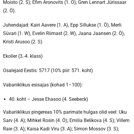
Moisto (2. S); Efim Aronovits (1. Ö); Gren Lennart Jürissaar
(2. Ö).
Juhendajad: Kairi Aavere (1. A), Epp Sillukse (1. Ö), Merli
Süvari (1. W), Evelin Riimast (2. W), Jaana Jaansen (2. Ö),
Kristi Arusoo (2. S)
Ekolier (3.-4. klass)
Osalejaid Eestis: 5717 (10% piir: 571. koht)
Vabariiklikus esisajas (kohad 1–100):
40. koht – Jesse Ehasoo (4. Seebeck)
Vabariiklikus pingereas 10% parimate hulgas olid veel: Uku
Sarv (4. A); Mihkel Rosin (4. Ö); Emilia Belikova (4. S); Villem
Raie (3. A); Kaisa Kadi Viru (3. A); Simon Mossov (3. S);