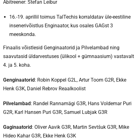
Abitreener: Stefan Leibur
16.-19. aprillil toimus TalTechis korraldatav üle-eestiline
insenerivõistlus Enginaator, kus osales GAGst 3
meeskonda.
Finaalis võistlesid Genginaatorid ja Pilvelambad ning
saavutasid üldarvestuses (ülikool + gümnaasium) vastavalt
4. ja 5. koha.
Genginaatorid
: Robin Koppel G2L, Artur Toom G2R, Ekke
Henk G3K, Daniel Rebrov Reaalkoolist
Pilvelambad
: Randel Rannamägi G3R, Hans Voldemar Puri
G2R, Karl Hansen Puri G3R, Samuel Lubjak G3R
Gaginaatorid
: Oliver Aavik G3R, Martin Sevtšuk G3R, Mike
Hideo Kahar G3R, Ekke Henk G3K