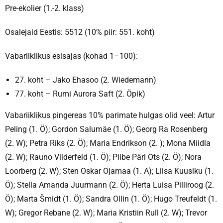
Pre-ekolier (1.-2. klass)
Osalejaid Eestis: 5512 (10% piir: 551. koht)
Vabariiklikus esisajas (kohad 1–100):
27. koht – Jako Ehasoo (2. Wiedemann)
77. koht – Rumi Aurora Saft (2. Öpik)
Vabariiklikus pingereas 10% parimate hulgas olid veel: Artur
Peling (1. Ö); Gordon Salumäe (1. Ö); Georg Ra Rosenberg
(2. W); Petra Riks (2. Ö); Maria Endrikson (2. ); Mona Miidla
(2. W); Rauno Viiderfeld (1. Ö); Piibe Pärl Ots (2. Ö); Nora
Loorberg (2. W); Sten Oskar Ojamaa (1. A); Liisa Kuusiku (1.
Ö); Stella Amanda Juurmann (2. Ö); Herta Luisa Pilliroog (2.
Ö); Marta Šmidt (1. Ö); Sandra Ollin (1. Ö); Hugo Treufeldt (1.
W); Gregor Rebane (2. W); Maria Kristiin Rull (2. W); Trevor