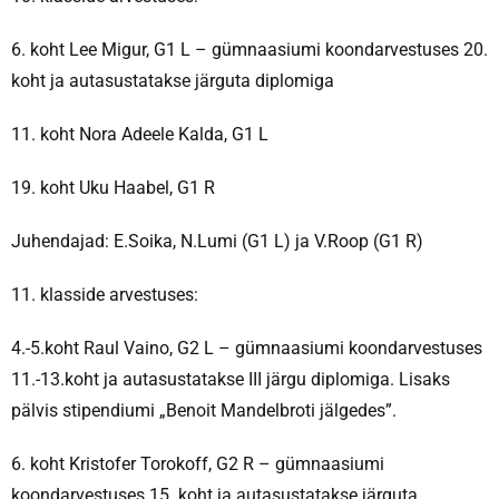
6. koht Lee Migur, G1 L – gümnaasiumi koondarvestuses 20.
koht ja autasustatakse järguta diplomiga
11. koht Nora Adeele Kalda, G1 L
19. koht Uku Haabel, G1 R
Juhendajad: E.Soika, N.Lumi (G1 L) ja V.Roop (G1 R)
11. klasside arvestuses:
4.-5.koht Raul Vaino, G2 L – gümnaasiumi koondarvestuses
11.-13.koht ja autasustatakse III järgu diplomiga. Lisaks
pälvis stipendiumi „Benoit Mandelbroti jälgedes”.
6. koht Kristofer Torokoff, G2 R – gümnaasiumi
koondarvestuses 15. koht ja autasustatakse järguta