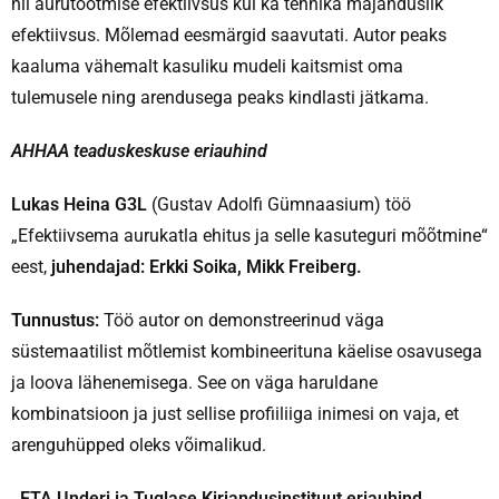
nii aurutootmise efektiivsus kui ka tehnika majanduslik
efektiivsus. Mõlemad eesmärgid saavutati. Autor peaks
kaaluma vähemalt kasuliku mudeli kaitsmist oma
tulemusele ning arendusega peaks kindlasti jätkama.
AHHAA teaduskeskuse eriauhind
Lukas Heina G3L
(Gustav Adolfi Gümnaasium) töö
„Efektiivsema aurukatla ehitus ja selle kasuteguri mõõtmine“
eest,
juhendajad: Erkki Soika, Mikk Freiberg.
Tunnustus:
Töö autor on demonstreerinud väga
süstemaatilist mõtlemist kombineerituna käelise osavusega
ja loova lähenemisega. See on väga haruldane
kombinatsioon ja just sellise profiiliiga inimesi on vaja, et
arenguhüpped oleks võimalikud.
ETA Underi ja Tuglase Kirjandusinstituut eriauhind