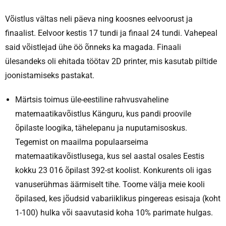
Võistlus vältas neli päeva ning koosnes eelvoorust ja
finaalist. Eelvoor kestis 17 tundi ja finaal 24 tundi. Vahepeal
said võistlejad ühe öö õnneks ka magada. Finaali
ülesandeks oli ehitada töötav 2D printer, mis kasutab piltide
joonistamiseks pastakat.
Märtsis toimus üle-eestiline rahvusvaheline
matemaatikavõistlus Känguru, kus pandi proovile
õpilaste loogika, tähelepanu ja nuputamisoskus.
Tegemist on maailma populaarseima
matemaatikavõistlusega, kus sel aastal osales Eestis
kokku 23 016 õpilast 392-st koolist. Konkurents oli igas
vanuserühmas äärmiselt tihe. Toome välja meie kooli
õpilased, kes jõudsid vabariiklikus pingereas esisaja (koht
1-100) hulka või saavutasid koha 10% parimate hulgas.