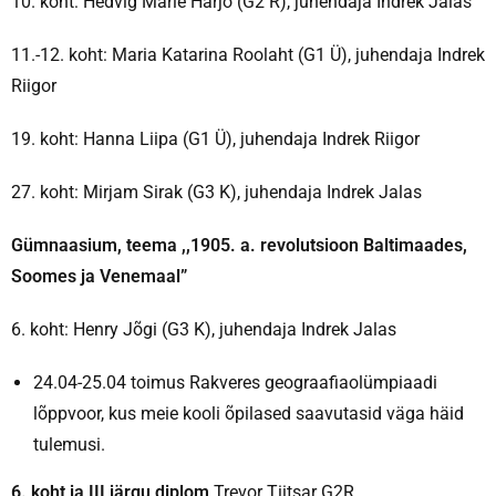
10. koht: Hedvig Marie Harjo (G2 R), juhendaja Indrek Jalas
11.-12. koht: Maria Katarina Roolaht (G1 Ü), juhendaja Indrek
Riigor
19. koht: Hanna Liipa (G1 Ü), juhendaja Indrek Riigor
27. koht: Mirjam Sirak (G3 K), juhendaja Indrek Jalas
Gümnaasium, teema ,,1905. a. revolutsioon Baltimaades,
Soomes ja Venemaal”
6. koht: Henry Jõgi (G3 K), juhendaja Indrek Jalas
24.04-25.04 toimus Rakveres geograafiaolümpiaadi
lõppvoor, kus meie kooli õpilased saavutasid väga häid
tulemusi.
6. koht ja III järgu diplom
Trevor Tiitsar G2R