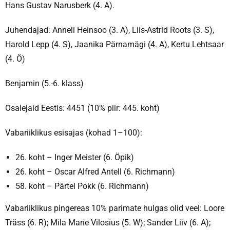
Hans Gustav Narusberk (4. A).
Juhendajad: Anneli Heinsoo (3. A), Liis-Astrid Roots (3. S),
Harold Lepp (4. S), Jaanika Pärnamägi (4. A), Kertu Lehtsaar
(4. Ö)
Benjamin (5.-6. klass)
Osalejaid Eestis: 4451 (10% piir: 445. koht)
Vabariiklikus esisajas (kohad 1–100):
26. koht – Inger Meister (6. Öpik)
26. koht – Oscar Alfred Antell (6. Richmann)
58. koht – Pärtel Pokk (6. Richmann)
Vabariiklikus pingereas 10% parimate hulgas olid veel: Loore
Träss (6. R); Mila Marie Vilosius (5. W); Sander Liiv (6. A);