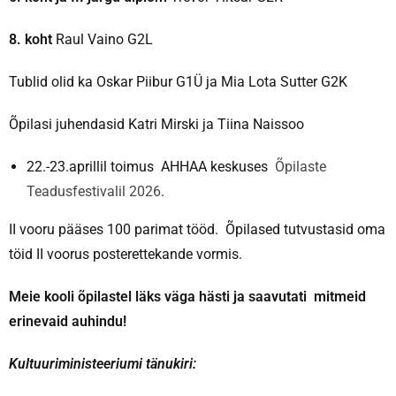
8. koht
Raul Vaino G2L
Tublid olid ka Oskar Piibur G1Ü ja Mia Lota Sutter G2K
Õpilasi juhendasid Katri Mirski ja Tiina Naissoo
22.-23.aprillil toimus AHHAA keskuses
Õpilaste
Teadusfestivalil 2026
.
II vooru pääses 100 parimat tööd. Õpilased tutvustasid oma
töid II voorus posterettekande vormis.
Meie kooli õpilastel läks väga hästi ja saavutati mitmeid
erinevaid auhindu!
Kultuuriministeeriumi tänukiri: