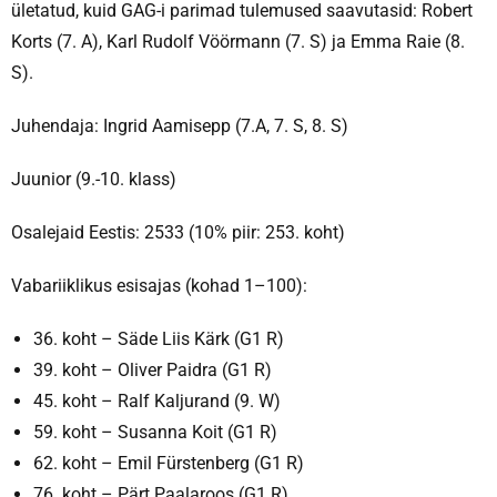
ületatud, kuid GAG-i parimad tulemused saavutasid: Robert
Korts (7. A), Karl Rudolf Vöörmann (7. S) ja Emma Raie (8.
S).
Juhendaja: Ingrid Aamisepp (7.A, 7. S, 8. S)
Juunior (9.-10. klass)
Osalejaid Eestis: 2533 (10% piir: 253. koht)
Vabariiklikus esisajas (kohad 1–100):
36. koht – Säde Liis Kärk (G1 R)
39. koht – Oliver Paidra (G1 R)
45. koht – Ralf Kaljurand (9. W)
59. koht – Susanna Koit (G1 R)
62. koht – Emil Fürstenberg (G1 R)
76. koht – Pärt Paalaroos (G1 R)