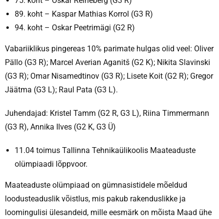
75. koht – Oskar Reineberg (G3 R)
89. koht – Kaspar Mathias Korrol (G3 R)
94. koht – Oskar Peetrimägi (G2 R)
Vabariiklikus pingereas 10% parimate hulgas olid veel: Oliver
Pällo (G3 R); Marcel Averian Aganitš (G2 K); Nikita Slavinski
(G3 R); Omar Nisamedtinov (G3 R); Lisete Koit (G2 R); Gregor
Jäätma (G3 L); Raul Pata (G3 L).
Juhendajad: Kristel Tamm (G2 R, G3 L), Riina Timmermann
(G3 R), Annika Ilves (G2 K, G3 Ü)
11.04 toimus Tallinna Tehnikaülikoolis Maateaduste
olümpiaadi lõppvoor.
Maateaduste olümpiaad on gümnasistidele mõeldud
loodusteaduslik võistlus, mis pakub rakenduslikke ja
loomingulisi ülesandeid, mille eesmärk on mõista Maad ühe