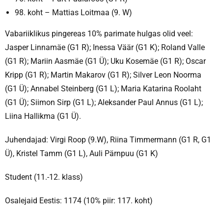
98. koht – Mattias Loitmaa (9. W)
Vabariiklikus pingereas 10% parimate hulgas olid veel:
Jasper Linnamäe (G1 R); Inessa Väär (G1 K); Roland Valle
(G1 R); Mariin Aasmäe (G1 Ü); Uku Kosemäe (G1 R); Oscar
Kripp (G1 R); Martin Makarov (G1 R); Silver Leon Noorma
(G1 Ü); Annabel Steinberg (G1 L); Maria Katarina Roolaht
(G1 Ü); Siimon Sirp (G1 L); Aleksander Paul Annus (G1 L);
Liina Hallikma (G1 Ü).
Juhendajad: Virgi Roop (9.W), Riina Timmermann (G1 R, G1
Ü), Kristel Tamm (G1 L), Auli Pärnpuu (G1 K)
Student (11.-12. klass)
Osalejaid Eestis: 1174 (10% piir: 117. koht)