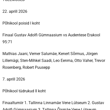
22. aprill 2026
Põhikool poisid I koht
Finaal Gustav Adolfi Gümnaasium vs Audentese Erakool
95:71
Mathias Jaani, Verner Salumäe, Kenert Sõrmus, Jörgen
Lillemägi, Sten-Mihkel Saadi, Leo Eenma, Otto Vaher, Trevor
Rosenberg, Robert Puusepp
7. aprill 2026
Põhikool tüdrukud II koht
Finaalturniir 1. Tallinna Linnamäe Vene Lütseum 2. Gustav
Adolfi Gümnaasium 3. Tallinna Õismäe Vene Lütseum