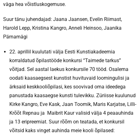
väga hea võistluskogemuse.
Suur tänu juhendajad: Jaana Jaansen, Evelin Riimast,
Harold Lepp, Kristina Kangro, Anneli Heinsoo, Jaanika
Pärnamägi
22. aprillil kuulutati välja Eesti Kunstiakadeemia
korraldatud õpilastööde konkursi “Taimede tarkus”
võitjad. Sel aastal laekus konkursile 70 tööd. Osalema
oodati kaasaegsest kunstist huvituvaid loomingulisi ja
ärksaid keskkooliõpilasi, kes soovivad oma ideedega
panustada kaasaegse kunsti tulevikku. Züriisse kuulunud
Kirke Kangro, Eve Kask, Jaan Toomik, Maris Karjatse, Lilli-
Krõõt Repnau ja Maibrit Kaur valisid välja 4 peaauhinda
ja 13 eripreemiat. Suur rõõm on teatada, et konkursil
võitsid kaks vinget auhinda meie kooli õpilased: