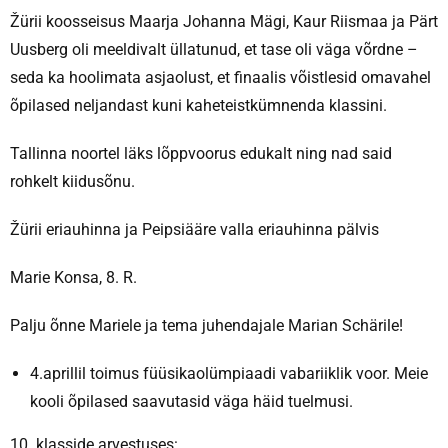
Žürii koosseisus Maarja Johanna Mägi, Kaur Riismaa ja Pärt
Uusberg oli meeldivalt üllatunud, et tase oli väga võrdne –
seda ka hoolimata asjaolust, et finaalis võistlesid omavahel
õpilased neljandast kuni kaheteistkümnenda klassini.
Tallinna noortel läks lõppvoorus edukalt ning nad said
rohkelt kiidusõnu.
Žürii eriauhinna ja Peipsiääre valla eriauhinna pälvis
Marie Konsa, 8. R.
Palju õnne Mariele ja tema juhendajale Marian Schärile!
4.aprillil toimus füüsikaolümpiaadi vabariiklik voor. Meie
kooli õpilased saavutasid väga häid tuelmusi.
10. klasside arvestuses: