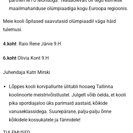
partneri MTÜ Mondoga. Teadaolevalt oli tegu esimese
maailmahariduse olümpiaadiga kogu Euroopa regioonis.
Meie kooli õpilased saavutasid olümpiaadil väga häid
tulemusi.
4.koht
Raio Rene Järve 9.H
6.koht
Olivia Kont 9.H
Juhendaja Katri Mirski
Lõppes kooli korvpallurite ülitubli hooaeg Tallinna
koolinoorte meistrivõistlustel. Julgelt võib öelda, et kooli
pika spordiajaloo üks parimaid aastaid, kõikide
vanuseklassidega. Suurepärane, palju-palju õnne
kõikidele kossukatele ja fännidele!
TULEMUSED