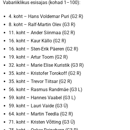
Vabariiklikus esisajas (kohad 1–100):
4. koht – Hans Voldemar Puri (G2 R)
8. koht – Ralf-Martin Olev (G3 R)
11. koht – Ander Siinmaa (G2 R)
16. koht – Kaur Källo (G2 R)
16. koht – Sten-Erik Päeren (G2 R)
19. koht – Artur Toom (G2 R)
32. koht – Marie Elise Kuristik (G3 R)
35. koht – Kristofer Torokoff (G2 R)
35. koht – Trevor Tiitsar (G2 R)
56. koht – Rasmus Randmäe (G3 L)
59. koht – Hannes Vaabel (G3 L)
59. koht – Lauri Vaide (G3 Ü)
64. koht – Martin Teedla (G2 R)
71. koht – Kristen Võtting (G3 Ü)