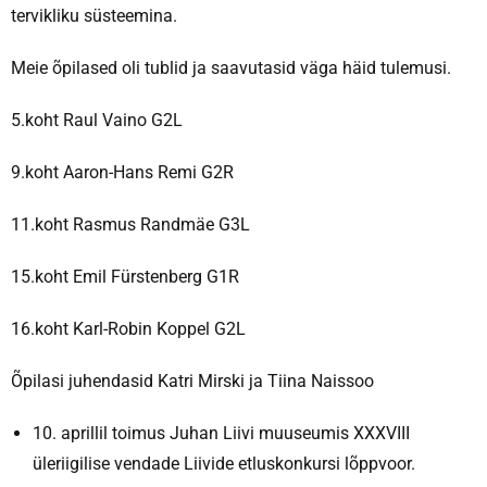
tervikliku süsteemina.
Meie õpilased oli tublid ja saavutasid väga häid tulemusi.
5.koht Raul Vaino G2L
9.koht Aaron-Hans Remi G2R
11.koht Rasmus Randmäe G3L
15.koht Emil Fürstenberg G1R
16.koht Karl-Robin Koppel G2L
Õpilasi juhendasid Katri Mirski ja Tiina Naissoo
10. aprillil toimus Juhan Liivi muuseumis XXXVIII
üleriigilise vendade Liivide etluskonkursi lõppvoor.