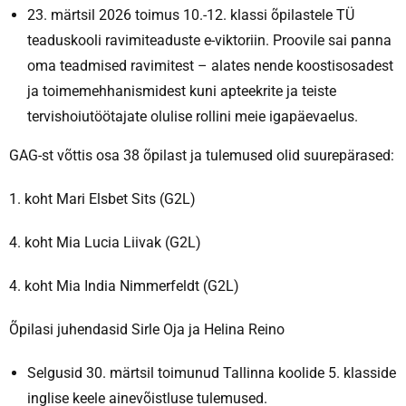
23. märtsil 2026 toimus 10.-12. klassi õpilastele TÜ
teaduskooli ravimiteaduste e-viktoriin. Proovile sai panna
oma teadmised ravimitest – alates nende koostisosadest
ja toimemehhanismidest kuni apteekrite ja teiste
tervishoiutöötajate olulise rollini meie igapäevaelus.
GAG-st võttis osa 38 õpilast ja tulemused olid suurepärased:
1. koht Mari Elsbet Sits (G2L)
4. koht Mia Lucia Liivak (G2L)
4. koht Mia India Nimmerfeldt (G2L)
Õpilasi juhendasid Sirle Oja ja Helina Reino
Selgusid 30. märtsil toimunud Tallinna koolide 5. klasside
inglise keele ainevõistluse tulemused.