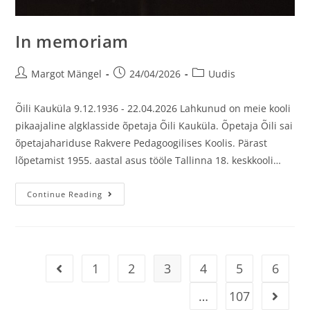
In memoriam
Margot Mängel
24/04/2026
Uudis
Õili Kauküla 9.12.1936 - 22.04.2026 Lahkunud on meie kooli
pikaajaline algklasside õpetaja Õili Kauküla. Õpetaja Õili sai
õpetajahariduse Rakvere Pedagoogilises Koolis. Pärast
lõpetamist 1955. aastal asus tööle Tallinna 18. keskkooli…
Continue Reading
1
2
3
4
5
6
…
107