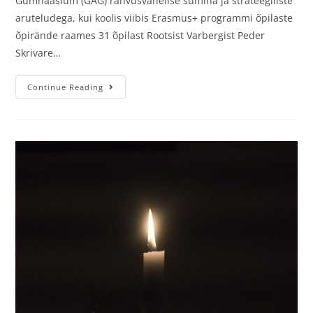
Gümnaasium (GAG) rahvusvahelise sumina ja strateegiliste
aruteludega, kui koolis viibis Erasmus+ programmi õpilaste
õpirände raames 31 õpilast Rootsist Varbergist Peder
Skrivare…
Continue Reading