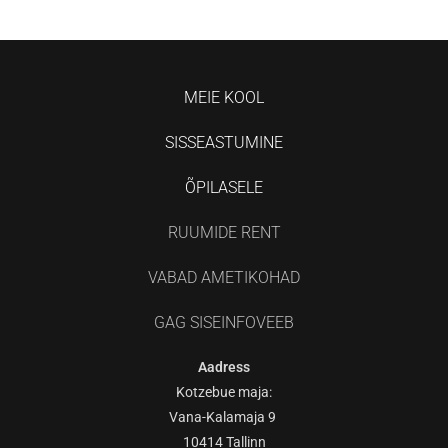
MEIE KOOL
SISSEASTUMINE
ÕPILASELE
RUUMIDE RENT
VABAD AMETIKOHAD
GAG SISEINFOVEEB
Aadress
Kotzebue maja:
Vana-Kalamaja 9
10414 Tallinn