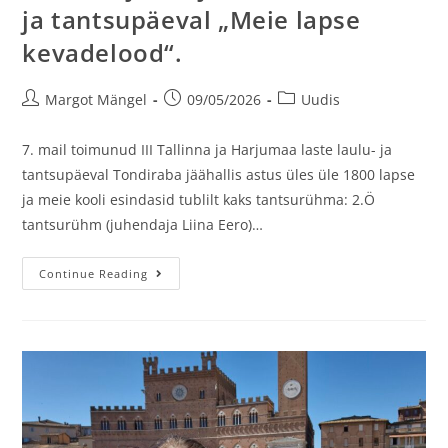
ja tantsupäeval „Meie lapse
kevadelood“.
Margot Mängel
09/05/2026
Uudis
7. mail toimunud III Tallinna ja Harjumaa laste laulu- ja
tantsupäeval Tondiraba jäähallis astus üles üle 1800 lapse
ja meie kooli esindasid tublilt kaks tantsurühma: 2.Ö
tantsurühm (juhendaja Liina Eero)…
Continue Reading